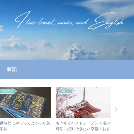
雑記
英語学習
旅行記
旅行記
供時代にやっててよかった英
もうすぐベストシーズン！桜の
【北海道
学習
時期に絶対行きたい京都のおす
然の中の