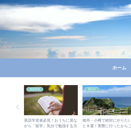
ホーム
英語学習
旅行記
ハンパな
英語学習者必見！おうちに居な
積丹・小樽で絶対にやりた
シュガーデ
がら「留学」気分で勉強する方
と８選！実際に行ったから