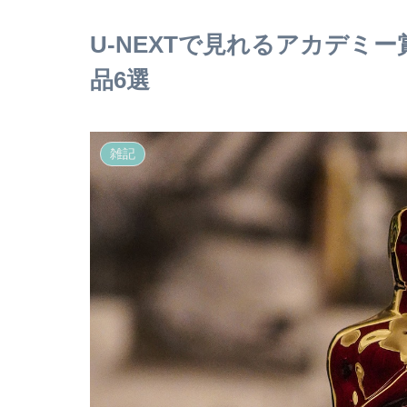
法 ４選
のおすすめスポット
U-NEXTで見れるアカデミ
品6選
雑記