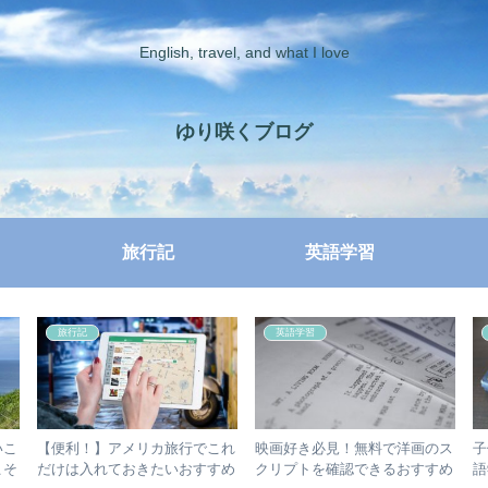
English, travel, and what I love
ゆり咲くブログ
旅行記
英語学習
旅行記
英語学習
いこ
【便利！】アメリカ旅行でこれ
映画好き必見！無料で洋画のス
子
こそ
だけは入れておきたいおすすめ
クリプトを確認できるおすすめ
語