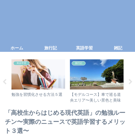
ホーム
旅行記
英語学習
雑記
英語学習
旅行記
会
勉強を習慣化させる方法５選
【モデルコース】車で巡る道
京都
ラ
央エリア〜美しい景色と美味
す
ロマ
しい料理を堪能する３泊4日プ
ラン！
「高校生からはじめる現代英語」の勉強ルー
チン〜実際のニュースで英語学習するメリッ
ト３選〜