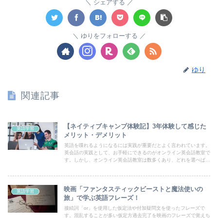
シェアする
ゆりをフォローする
ゆり
関連記事
【ネイティブキャンプ体験記】3年体験して感じた
英語学習
メリット・デメリット
英語を喋れるようになるには実践が重要だとよく言われています。
英会話の実践として、お手軽にできるのがオンライン英会話教室で
す。しかし、オンライン英会話教室は数多くあり、どれを選べばい
いのか迷ってしまいますよね。そこで、数あるオンライン英会話教
室の中から、私が実際に3年間入会していた【ネイティブキャン
プ】について、今日はそのメリットとデメリットを他社と比較しな
映画「ファンタスティックビーストと魔法使いの
がらご紹介します。
英語学習
旅」で学ぶ英語フレーズ！
接続詞「or」を使用した仮定法や付加疑問文を使ったフレーズで
す。混乱することが多い仮定方過去完了を映画のフレーズで覚えち