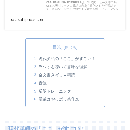
CNN ENGLISH EXPRESSは、24時間ニュース専門局
CNNの素材をもとに英語力向上を目的とした学習誌で
す。多彩なコンテンツのライブ音声を軸にリスニングを筆
頭に語学の4技能を鍛えることができます。
ee.asahipress.com
目次
現代英語の「ここ」がすごい！
ラジオを聴いて意味を理解
全文書き写し→精読
音読
反訳トレーニング
最後はやっぱり英作文
現代英語の「ここ」がすごい！