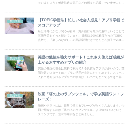
ゃいましょう！仮定法過去完了などの例文も記載。ぜひ参考にして
みてください。
【TOEIC学習法】忙しい社会人必見！アプリ学習で
英語学習
スコアアップ
私は海外にかなり関心があり、海外旅行も最大の趣味ということで
英語学習をずっと続けています。 最初は500点程度だったTOEIC
点数も、「楽しみながら」の英語学習だけでとんとん拍子で700点
を取得。 しかし、ここにきて壁にぶち当たって気づいたのです。
今回は、私が実践してみて「これはやっぱり効果があるかも！」と
思った無料の学習方法をお知らせします！
英語の勉強を強力サポート！これさえ使えば成績が
英語学習
上がるおすすめアプリの紹介
英語の勉強の場合は無料で利用できる良質なアプリが多いので、英
語学習のスタートはアプリの活用が非常におすすめです。スマホに
入れて持ち歩けるアプリでの学習は、いつでもどこでもできて非常
に便利！今回は、私が実際に使ってよかったアプリを紹介します！
映画「塔の上のラプンツェル」で学ぶ英語ワン・フ
英語学習
レーズ！
映画やドラマには、日常で使えるフレーズがたくさんあります。今
回ご紹介するのは「塔の上のラプンツェル」よりfreak outという
スラングです。意味や用例をまとめました。