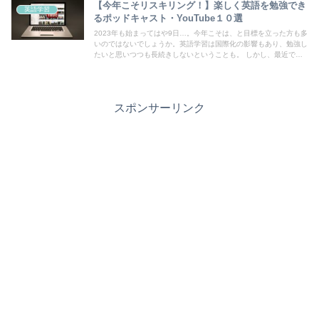
【今年こそリスキリング！】楽しく英語を勉強でき
英語学習
るポッドキャスト・YouTube１０選
2023年も始まってはや9日…。今年こそは、と目標を立った方も多
いのではないでしょうか。英語学習は国際化の影響もあり、勉強し
たいと思いつつも長続きしないということも。 しかし、最近では
無料で楽しめる英語コンテンツがたくさんあるため、楽しみながら
英語力を強化することができるのです。ここでは、そんな英語学習
の助けにおすすめなポッドキャストやYouTubeの活用方法やおす
すめエピソードをご紹介します。
スポンサーリンク