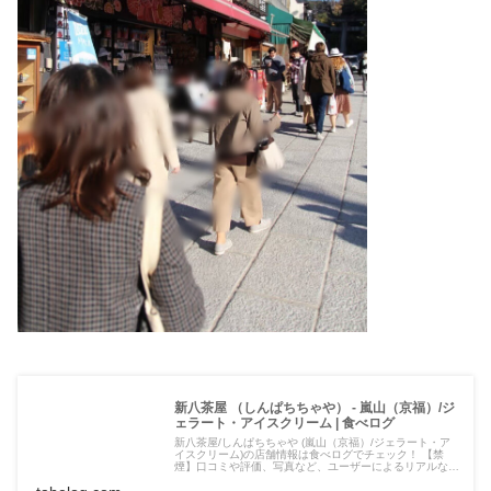
新八茶屋 （しんぱちちゃや） - 嵐山（京福）/ジ
ェラート・アイスクリーム | 食べログ
新八茶屋/しんぱちちゃや (嵐山（京福）/ジェラート・ア
イスクリーム)の店舗情報は食べログでチェック！ 【禁
煙】口コミや評価、写真など、ユーザーによるリアルな情
報が満載です！地図や料理メニューなどの詳細情報も充
実。