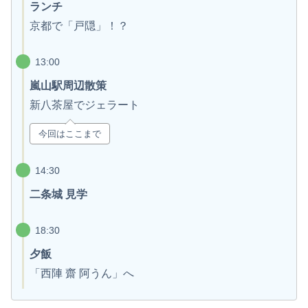
ランチ
京都で「戸隠」！？
13:00
嵐山駅周辺散策
新八茶屋でジェラート
今回はここまで
14:30
二条城 見学
18:30
夕飯
「西陣 齋 阿うん」へ