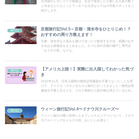
台湾旅行レポシリーズ最後は、台北で発見した可愛いお土産の数々
と出会えたらちょっとラッキーな台北ならではの写真スポットをご
紹介します。
京都旅行記Vol.5～京都・清水寺をひとりじめ！？
旅行記
おすすめの周り方教えます！
京都・清水寺を人混みを避けてゆったり観光する方法、祇園のおす
すめお土産物店をまとめました。かづら清や京都の梅干し専門店
「おうすの里」なども。
【アメリカ上陸！】実際に出入国してわかった気づ
旅行記
き
2022年11月、日本入国時の陰性証明書提出不要となったことを受
けて、アメリカ・ロサンゼルスに旅行に行ってきました！陰性証明
書提出不要と言えども、コロナ禍前から提出物も増えているため、
ドキドキだったのですが、入国・出国がどのような感じだったの
か、私の体験をシェアさせてもらいます。
ウィーン旅行記Vol.4〜ドナウ川クルーズ〜
旅行記
ウィーン旅行の際に利用したオプショナルツアーについて。ドナウ
川クルージングやメルクの街、おいしいお酒も！