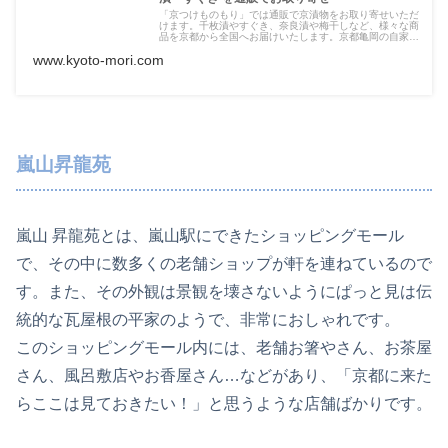
「京つけものもり」では通販で京漬物をお取り寄せいただ
けます。千枚漬やすぐき、奈良漬や梅干しなど、様々な商
品を京都から全国へお届けいたします。京都亀岡の自家農
園で育てた新鮮な野菜を、心を込めて漬け上げた自慢の京
www.kyoto-mori.com
漬物は絶品です。
嵐山昇龍苑
嵐山 昇龍苑とは、嵐山駅にできたショッピングモール
で、その中に数多くの老舗ショップが軒を連ねているので
す。また、その外観は景観を壊さないようにぱっと見は伝
統的な瓦屋根の平家のようで、非常におしゃれです。
このショッピングモール内には、老舗お箸やさん、お茶屋
さん、風呂敷店やお香屋さん…などがあり、「京都に来た
らここは見ておきたい！」と思うような店舗ばかりです。