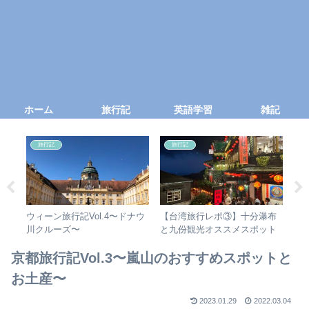
ホーム
旅行記
英語学習
雑記
旅行記
旅行記
行
ウィーン旅行記Vol.4〜ドナウ
【台湾旅行レポ③】十分瀑布
【
し
川クルーズ〜
と九份観光オススメスポット
れ
す
京都旅行記Vol.3〜嵐山のおすすめスポットと
お土産〜
2023.01.29
2022.03.04