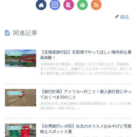
ゆり
関連記事
【北海道旅行記】支笏湖でやってほしい海外的な最
旅行記
高体験！
北海道旅行記の最後は、支笏湖についてご紹介します。支笏湖は
元々の予定にはなく、急遽行くことに決まったのですが、見どころ
多く家族で楽しめる最高のスポットだったのでおすすめポイントを
書いていこうと思います。千歳空港にもほど近く、帰る前や着いて
すぐに行くにもちょうどいい距離感です。
【旅行計画】アメリカへ行こう！個人旅行前にやっ
旅行記
ておくべき10のこと
2022年10月に日本入国時の水際対策が緩和され、やっとコロナ禍
前の状況に一歩近づきまし...
【台湾旅行レポ④】台北のオススメおみやげと写真
旅行記
映えスポット５選