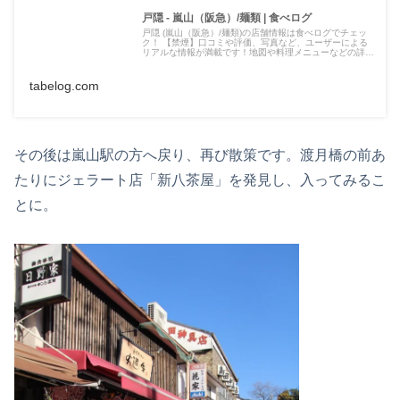
戸隠 - 嵐山（阪急）/麺類 | 食べログ
戸隠 (嵐山（阪急）/麺類)の店舗情報は食べログでチェッ
ク！ 【禁煙】口コミや評価、写真など、ユーザーによる
リアルな情報が満載です！地図や料理メニューなどの詳細
情報も充実。
tabelog.com
その後は嵐山駅の方へ戻り、再び散策です。渡月橋の前あ
たりにジェラート店「新八茶屋」を発見し、入ってみるこ
とに。