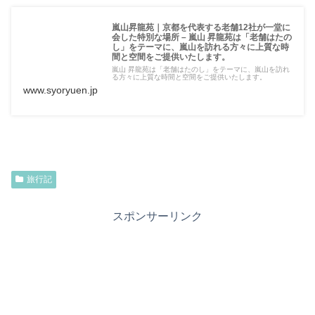
嵐山昇龍苑｜京都を代表する老舗12社が一堂に
会した特別な場所 – 嵐山 昇龍苑は「老舗はたの
し」をテーマに、嵐山を訪れる方々に上質な時
間と空間をご提供いたします。
嵐山 昇龍苑は「老舗はたのし」をテーマに、嵐山を訪れ
る方々に上質な時間と空間をご提供いたします。
www.syoryuen.jp
旅行記
スポンサーリンク