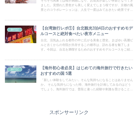
そろそろ関東では桜が満開になり、お花見が楽しい季節となってき
ました。見慣れた景色すら美しく変えてしまう桜ですが、京都の風
景とのコラボレーションは、人生で一度はみておきたい絶景です。
今回は、そんな京都のおすすめ桜スポットをご紹介します。
【台湾旅行レポ①】台北観光3泊4日のおすすめモデ
旅行記
ルコースと絶対食べたい夜市メニュー
台北、活気あふれる都市の中に広がる美食と歴史。まばゆい高層ビ
ルと古くからの寺院が共存するこの都市は、訪れる者を魅了しま
す。今回は、台北を満喫するためのおすすめモデルコースをご紹介
します。美味しい食べ物、歴史的な名所、そして都会の息吹を感じ
るスポット。台北の旅行プランを考える手がかりにしてみてくださ
い。
【海外初心者必見】はじめての海外旅行で行きたい
旅行記
おすすめの国 5選
「新しい体験をしてみたい」そんな気持ちになることはありません
か。 そんな気持ちになった時、海外旅行を計画してみるのはどう
でしょう。海外旅行では、普段と違った経験や刺激を受けることが
できるので非常にオススメです。オンラインでなんでもできるよう
になった今だからこそ、「実際に行って体験する」ことが何よりも
特別な体験になってきていると思います。今回は独断と偏見で初心
者におすすめの海外旅行先をご紹介します。
スポンサーリンク