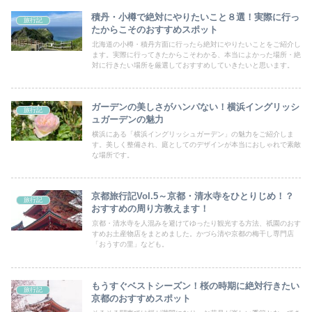
積丹・小樽で絶対にやりたいこと８選！実際に行っ
旅行記
たからこそのおすすめスポット
北海道の小樽・積丹方面に行ったら絶対にやりたいことをご紹介し
ます。実際に行ってきたからこそわかる、本当によかった場所・絶
対に行きたい場所を厳選しておすすめしていきたいと思います。
ガーデンの美しさがハンパない！横浜イングリッシ
旅行記
ュガーデンの魅力
横浜にある「横浜イングリッシュガーデン」の魅力をご紹介しま
す。美しく整備され、庭としてのデザインが本当におしゃれで素敵
な場所です。
京都旅行記Vol.5～京都・清水寺をひとりじめ！？
旅行記
おすすめの周り方教えます！
京都・清水寺を人混みを避けてゆったり観光する方法、祇園のおす
すめお土産物店をまとめました。かづら清や京都の梅干し専門店
「おうすの里」なども。
もうすぐベストシーズン！桜の時期に絶対行きたい
旅行記
京都のおすすめスポット