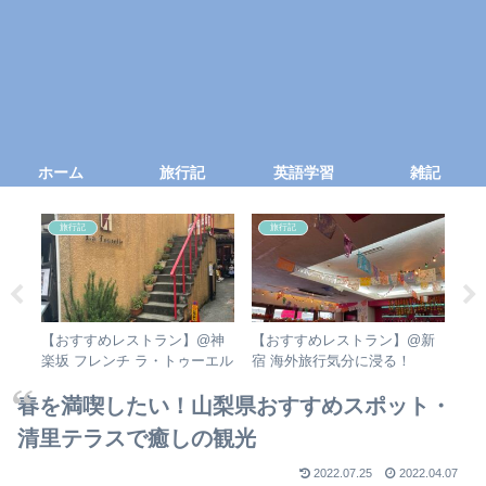
ホーム
旅行記
英語学習
雑記
旅行記
旅行記
【おすすめレストラン】@神
【おすすめレストラン】@新
【
ー
楽坂 フレンチ ラ・トゥーエル
宿 海外旅行気分に浸る！
タ
でちょっと贅沢ランチ！
Mexican Dining AVOCADO
ン
春を満喫したい！山梨県おすすめスポット・
清里テラスで癒しの観光
2022.07.25
2022.04.07