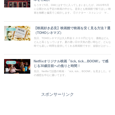
もうすぐ5月。GWにはすでに入ってしまいましたが、2022年5月
に公開される予定の映画の中から、是非とも映画館で観てほしい映
画を独断と偏見でご紹介します。 ①ドクター・ストレンジ マル
チバースオブマッドネス ②オードリー・ヘプバーン ③スニーカー
シンデレラ ④犬王
【映画好き必見】映画館で映画を安く見る方法７選
雑記
（TOHOシネマズ）
先日、TOHOシネマズは大人料金２,０００円となり、価格はどん
どんと高くなっています。夏の暑い日や天気の悪い時など、どんな
時でも楽しい時間を提供してくれる映画館ですが、金額が上がった
ことで足が遠のいてしまっているという方もいるのではないでしょ
うか。ここでは、TOHOシネマズで映画を安く見る方法をご紹介し
ていきます。
Netflixオリジナル映画「tick, tick…BOOM!」で感
雑記
じる30歳目前への焦りと時間！
先日、Netflixで話題の映画・「tick, tick... BOOM!」を見ました。そ
の感想を中心に書いてます。
スポンサーリンク