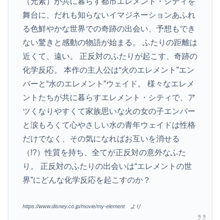
（元素）が共に暮らす都市エレメント・シティを
舞台に、だれも知らないイマジネーションあふれ
る色鮮やかな世界での奇跡の出会い、予想もでき
ない驚きと感動の物語が始まる。 ふたりの距離は
近くて、遠い。 正反対のふたりが起こす、奇跡の
化学反応。 本作の主人公は“火のエレメント”エン
バーと“水のエレメント”ウェイド。 様々なエレメ
ントたちが共に暮らすエレメント・シティで、ア
ツくなりやすくて家族思いな火の女の子エンバー
と涙もろくて心やさしい水の青年ウェイドは性格
だけでなく、その気になればお互いを消せる
（!?）性質を持ち、全てが正反対の意外なふた
り。 正反対のふたりの出会いは“エレメントの世
界”にどんな化学反応を起こすのか？
https://www.disney.co.jp/movie/my-element より