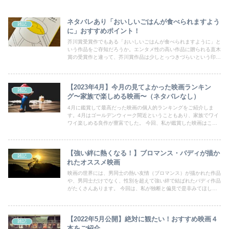
ネタバレあり「おいしいごはんが食べられますよう
雑記
に」おすすめポイント！
芥川賞受賞作でもある「おいしいごはんが食べられますように」と
いう作品をご存知だろうか。エンタメ性の高い作品に贈られる直木
賞の受賞作と違って、芥川賞作品は少しとっつきづらいという印象
を持っている方もいるかもしれない。しかし、本作は比較的短い小
説となっているので、普段本を読まないという人でもサクッと読め
てしまう手軽さがある。 また、内容は誰もが経験したことがある
【2023年4月】今月の見てよかった映画ランキン
ような職場のモヤモヤ、誰もが会ったことのあるあんな人、こんな
雑記
人に対する色々を綺麗に言語化してくれている誰もが共感すること
グ〜家族で楽しめる映画〜（ネタバレなし）
間違いない作品なのだ。
4月に鑑賞して最高だった映画の個人的ランキングをご紹介しま
す。4月はゴールデンウィーク間近ということもあり、家族でワイ
ワイ楽しめる良作が豊富でした。 今回、私が鑑賞した映画はこち
らです。
【強い絆に熱くなる！】ブロマンス・バディが描か
雑記
れたオススメ映画
映画の世界には、男同士の熱い友情（ブロマンス）が描かれた作品
や、男同士だけでなく、性別を超えて強い絆で結ばれたバディ作品
がたくさんあります。 今回は、私が独断と偏見で是非みてほしい
オススメのブロマンス・バディ作品をご紹介します。
【2022年5月公開】絶対に観たい！おすすめ映画４
雑記
本をご紹介