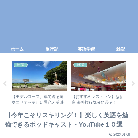
ホーム
旅行記
英語学習
雑記
旅行記
旅行記
た
【モデルコース】車で巡る道
【おすすめレストラン】@新
【
央エリア〜美しい景色と美味
宿 海外旅行気分に浸る！
に
しい料理を堪能する３泊4日プ
Mexican Dining AVOCADO
ク
ラン！
テ
【今年こそリスキリング！】楽しく英語を勉
強できるポッドキャスト・YouTube１０選
2023.01.08