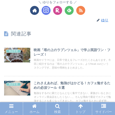
ゆりをフォローする
ゆり
関連記事
映画「塔の上のラプンツェル」で学ぶ英語ワン・フ
英語学習
レーズ！
映画やドラマには、日常で使えるフレーズがたくさんあります。今
回ご紹介するのは「塔の上のラプンツェル」よりfreak outという
スラングです。意味や用例をまとめました。
これさえあれば、勉強がはかどる！カフェ勉するた
英語学習
めの必須ツール ６選
勉強をするのに家だとなんとなく集中できない、家族がいるときに
オンライン英会話をしたくない…。そんな理由で最近でカフェで勉
強することも多くなってきました。 カフェ勉するときに必ず持っ
ているようにしているものをご紹介します！
メニュー
ホーム
検索
トップ
サイドバー